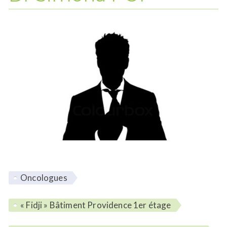
Oncologues
Lieu d'intervention :
« Fidji » Bâtiment Providence 1er étage