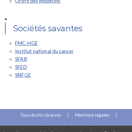
Ordre des medecins
Sociétés savantes
FMC-HGE
Institut national du cancer
SFAR
SFED
SNFGE
Tous droits réservés
|
Mentions légales
|
Conception
Anamorphik