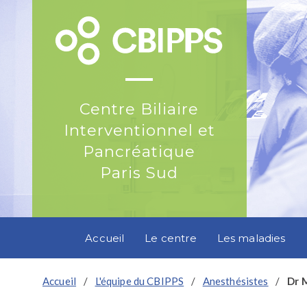
Centre Biliaire
Interventionnel et
Pancréatique
Paris Sud
Accueil
Le centre
Les maladies
Accueil
/
L'équipe du CBIPPS
/
Anesthésistes
/
Dr 