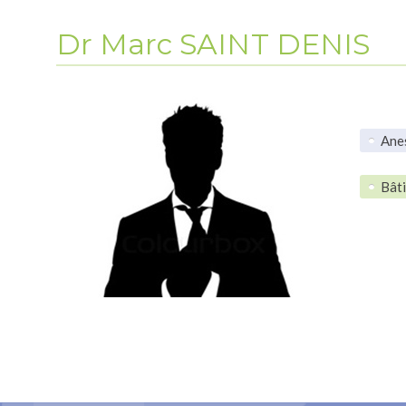
Dr Marc SAINT DENIS
Ane
Lie
Bât